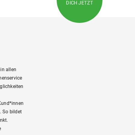
DICH JETZT
in allen
nenservice
glichkeiten
 Kund*innen
. So bildet
nkt.
e