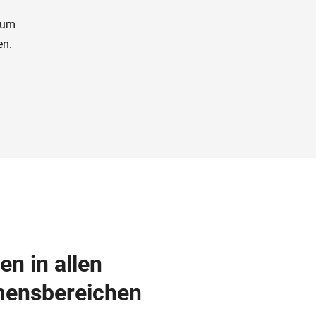
, um
en.
en in allen
ensbereichen