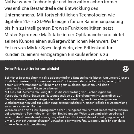
Native waren Technologie und Innovation schon immer
wesentliche Bestandteile der Entwicklung des
Unternehmens. Mit fortschrittlichen Technologien wie
digitalen 2D- zu 3D-Werkzeugen für die Rahmenanpassung
bis hin zu intelligenten Browse-Funktionalitäten setzt
Mister Spex neue Maßstäbe in der Optikbranche und bietet
seinen Kunden einen außergewöhnlichen Mehrwert. Der
Fokus von Mister Spex liegt darin, den Brillenkauf für
Kunden zu einem einzigartigen Einkaufserlebnis zu
machen, das einfach und transparent ist und gleichzeitig
Spaß macht – in einer Kombination aus einem
umfassenden und vielfältigen Sortiment an hochwertigen
Produkten mit umfangreicher Optik-Expertise und Beratung
durch den Kundenservice, eigenen Filialen und einem
umfangreichen Partnernetzwerk aus Optikern.
Zu allen Pressemitteilungen