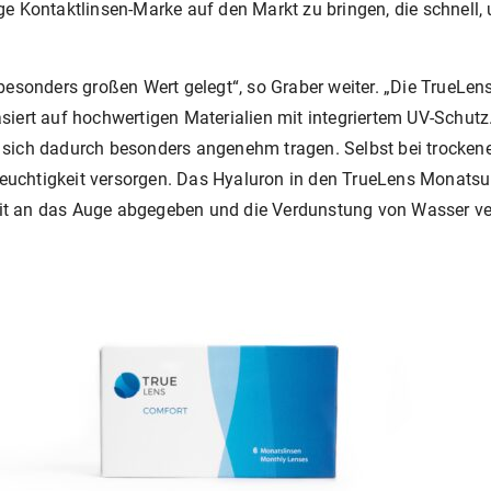
 Kontaktlinsen-Marke auf den Markt zu bringen, die schnell, 
besonders großen Wert gelegt“, so Graber weiter. „Die TrueLe
iert auf hochwertigen Materialien mit integriertem UV-Schutz
sich dadurch besonders angenehm tragen. Selbst bei trockenen
Feuchtigkeit versorgen. Das Hyaluron in den TrueLens Monatsun
t an das Auge abgegeben und die Verdunstung von Wasser verr