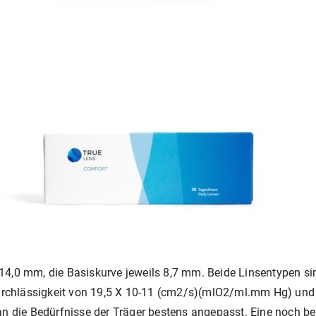
,0 mm, die Basiskurve jeweils 8,7 mm. Beide Linsentypen sind
fdurchlässigkeit von 19,5 X 10-11 (cm2/s)(mlO2/ml.mm Hg) un
an die Bedürfnisse der Träger bestens angepasst. Eine noch 