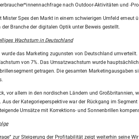
erbraucher*innennachfrage nach Outdoor-Aktivitäten und -Pro
at Mister Spex den Markt in einem schwierigen Umfeld erneut ü
der Branche der digitalen Optik unter Beweis gestellt.
elliges Wachstum in Deutschland
wurde das Marketing zugunsten von Deutschland umverteilt. 
Wachstum von 7%. Das Umsatzwachstum wurde hauptsächlich d
enbrillensegment getragen. Die gesamten Marketingausgaben 
s.
, vor allem in den nordischen Ländern und Großbritannien, was
 Aus der Kategorieperspektive war der Rückgang im Segment I
 steigende Umsätze mit Korrektions- und Sonnenbrillen kompen
olge
e“ zur Steigerung der Profitabilität zeigt weiterhin seine Wi