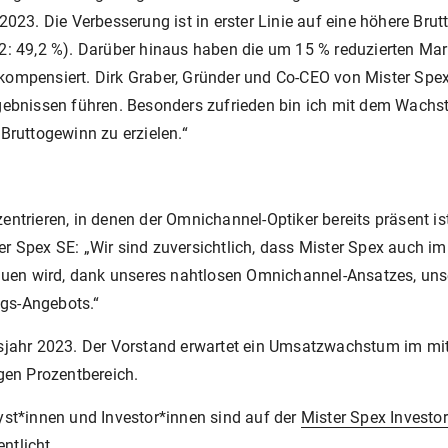
2023. Die Verbesserung ist in erster Linie auf eine höhere Br
22: 49,2 %). Darüber hinaus haben die um 15 % reduzierten M
ompensiert. Dirk Graber, Gründer und Co-CEO von Mister Spex, 
rgebnissen führen. Besonders zufrieden bin ich mit dem Wachs
Bruttogewinn zu erzielen.“
ntrieren, in denen der Omnichannel-Optiker bereits präsent ist,
er Spex SE: „Wir sind zuversichtlich, dass Mister Spex auch i
en wird, dank unseres nahtlosen Omnichannel-Ansatzes, unser
gs-Angebots.“
tsjahr 2023. Der Vorstand erwartet ein Umsatzwachstum im mitt
igen Prozentbereich.
yst*innen und Investor*innen sind auf der
Mister Spex Investo
ntlicht.