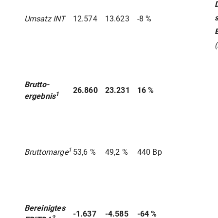
s
Umsatz INT
12.574
13.623
-8 %
(
Brutto-
26.860
23.231
16 %
1
ergebnis
1
Bruttomarge
53,6 %
49,2 %
440 Bp
Bereinigtes
-1.637
-4.585
-64 %
2