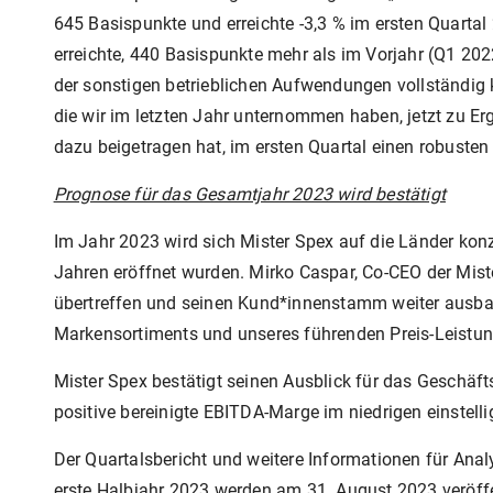
645 Basispunkte und erreichte -3,3 % im ersten Quartal 
erreichte, 440 Basispunkte mehr als im Vorjahr (Q1 20
der sonstigen betrieblichen Aufwendungen vollständig k
die wir im letzten Jahr unternommen haben, jetzt zu E
dazu beigetragen hat, im ersten Quartal einen robusten 
Prognose für das Gesamtjahr 2023 wird bestätigt
Im Jahr 2023 wird sich Mister Spex auf die Länder konze
Jahren eröffnet wurden. Mirko Caspar, Co-CEO der Mist
übertreffen und seinen Kund*innenstamm weiter ausbau
Markensortiments und unseres führenden Preis-Leistun
Mister Spex bestätigt seinen Ausblick für das Geschäf
positive bereinigte EBITDA-Marge im niedrigen einstell
Der Quartalsbericht und weitere Informationen für Anal
erste Halbjahr 2023 werden am 31. August 2023 veröffe