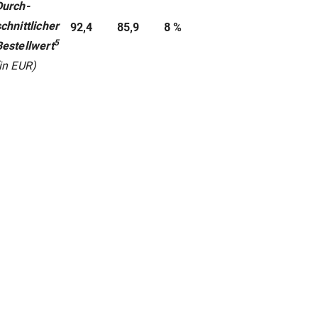
Durch-
chnittlicher
92,4
85,9
8 %
5
Bestellwert
in EUR)