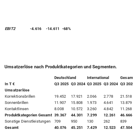
EBIT
2
-4.616
-14.611
-68%
Umsatzerlöse nach Produktkategorien und Segmenten.
Deutschland
International
Gesam
In T €
Q3 2025
Q3 2024
Q3 2025
Q3 2024
Q3 202
Umsatzerlöse
Korrektionsbrillen
19.452
17.921
2.066
2.778
21.518
Sonnenbrillen
11.907
15.808
1.973
4.641
13.879
Kontaktlinsen
8.008
10.572
3.260
4.842
11.268
Produktkategorien Gesamt
39.367
44.301
7.299
12.261
46.666
Sonstige Dienstleistungen
709
950
130
262
839
Gesamt
40.076
45.251
7.429
12.523
47.504