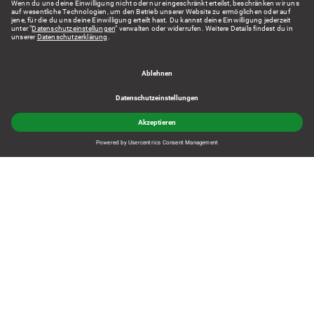
Der News Blog bietet die Möglichkeit, die vielen
interessanten Stories innerhalb des Unternehmens
aufzugreifen und diese, sowohl intern als auch nach
Außen gerichtet, erleb- und begreifbar zu machen.
Katharina Berlet,
Vice President Public Relations
KONTAKT
DATENSCHUTZ
IMPRESSUM
PRIVACY