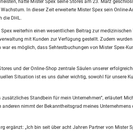
leisten, hatte Mister Spex seine Stores am 23. März geschlos
Wachstum. In dieser Zeit erweiterte Mister Spex sein Online-A
h die DHL.
er Spex weiterhin einen wesentlichen Beitrag zur medizinische
nverwaltung mit Kunden zur Verfügung gestellt. Zudem wurden
ch war es möglich, dass Sehtestbuchungen von Mister Spex-Kun
Stores und der Online-Shop zentrale Säulen unserer erfolgreich
ktuellen Situation ist es uns daher wichtig, sowohl für unsere 
s zusätzliches Standbein für mein Unternehmen“, erläutert Mi
um anderen nimmt der Bekanntheitsgrad meines Unternehmens 
ergänzt: „Ich bin seit über acht Jahren Partner von Mister S