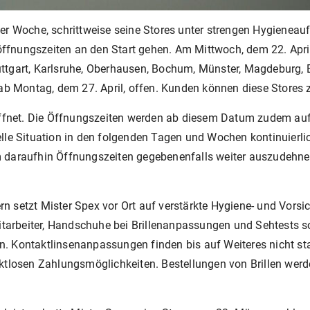
er Woche, schrittweise seine Stores unter strengen Hygienea
nungszeiten an den Start gehen. Am Mittwoch, dem 22. April, ö
Stuttgart, Karlsruhe, Oberhausen, Bochum, Münster, Magdeburg, 
 ab Montag, dem 27. April, offen. Kunden können diese Stores
ffnet. Die Öffnungszeiten werden ab diesem Datum zudem auf 1
lle Situation in den folgenden Tagen und Wochen kontinuierli
m daraufhin Öffnungszeiten gegebenenfalls weiter auszudehne
n setzt Mister Spex vor Ort auf verstärkte Hygiene- und Vo
arbeiter, Handschuhe bei Brillenanpassungen und Sehtests so
 Kontaktlinsenanpassungen finden bis auf Weiteres nicht statt
aktlosen Zahlungsmöglichkeiten. Bestellungen von Brillen w