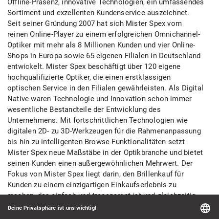
Offline-Präsenz, innovative Technologien, ein umfassendes
Sortiment und exzellenten Kundenservice auszeichnet.
Seit seiner Gründung 2007 hat sich Mister Spex vom
reinen Online-Player zu einem erfolgreichen Omnichannel-
Optiker mit mehr als 8 Millionen Kunden und vier Online-
Shops in Europa sowie 65 eigenen Filialen in Deutschland
entwickelt. Mister Spex beschäftigt über 120 eigene
hochqualifizierte Optiker, die einen erstklassigen
optischen Service in den Filialen gewährleisten. Als Digital
Native waren Technologie und Innovation schon immer
wesentliche Bestandteile der Entwicklung des
Unternehmens. Mit fortschrittlichen Technologien wie
digitalen 2D- zu 3D-Werkzeugen für die Rahmenanpassung
bis hin zu intelligenten Browse-Funktionalitäten setzt
Mister Spex neue Maßstäbe in der Optikbranche und bietet
seinen Kunden einen außergewöhnlichen Mehrwert. Der
Fokus von Mister Spex liegt darin, den Brillenkauf für
Kunden zu einem einzigartigen Einkaufserlebnis zu
machen, das einfach und transparent ist und gleichzeitig
Spaß macht – in einer Kombination aus einem
umfassenden und vielfältigen Sortiment an hochwertigen